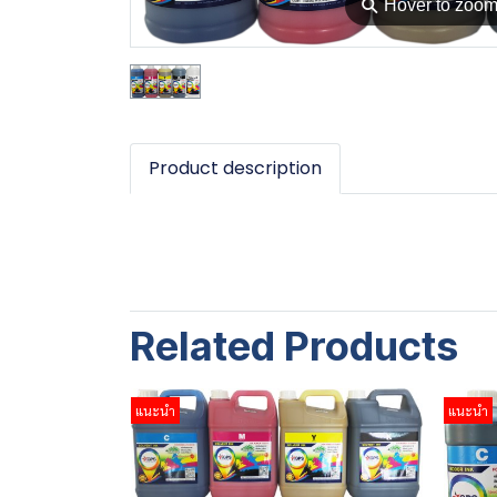
⚲
Hover to zoo
Product description
Related Products
แนะนำ
แนะนำ