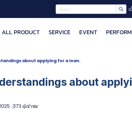
เ
ALL PRODUCT
SERVICE
EVENT
PERFORM
tandings about applying for a loan.
derstandings about applyi
 2025
373 ผู้เข้าชม