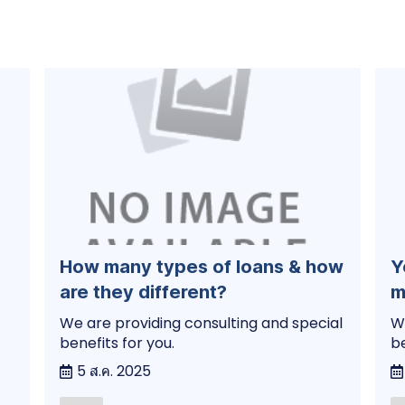
How many types of loans & how
Y
are they different?
m
We are providing consulting and special
We
benefits for you.
be
5 ส.ค. 2025