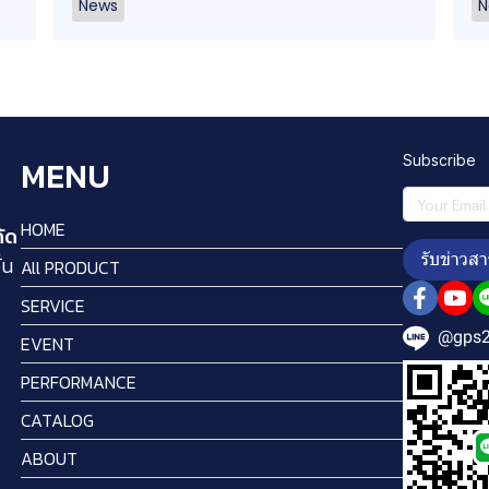
News
N
Subscribe
MENU
HOME
กัด
รับข่าวสา
่น
All PRODUCT
SERVICE
@gps
EVENT
PERFORMANCE
CATALOG
ABOUT