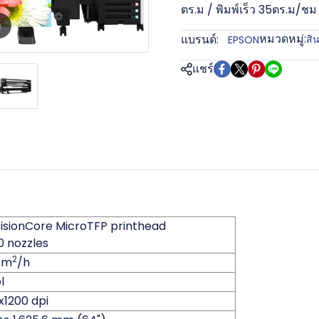
ตร.ม / พิมพ์เร็ว 35ตร.ม/ชม 
m
หมวดหมู่:
แบรนด์:
สิ
EPSON
แชร์
isionCore MicroTFP printhead
0 nozzles
2
4 m
/h
l
x1200 dpi