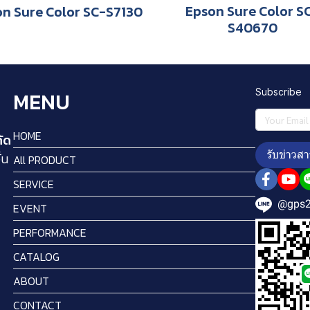
Epson Sure Color S
n Sure Color SC-S7130
S40670
Subscribe
MENU
HOME
กัด
รับข่าวสา
่น
All PRODUCT
SERVICE
@gps
EVENT
PERFORMANCE
CATALOG
ABOUT
CONTACT