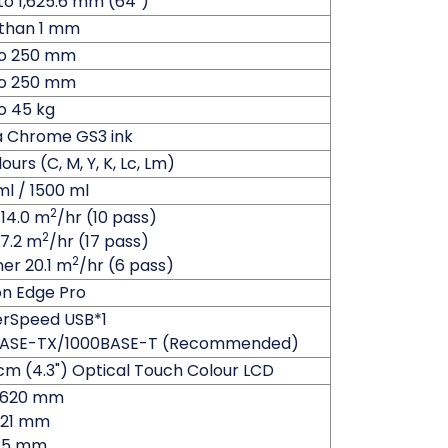
to 1,625.6 mm (64")
 than 1 mm
to 250 mm
to 250 mm
o 45 kg
a Chrome GS3 ink
ours (C, M, Y, K, Lc, Lm)
l / 1500 ml
2
14.0 m
/hr (10 pass)
2
 7.2 m
/hr (17 pass)
2
er 20.1 m
/hr (6 pass)
n Edge Pro
rSpeed USB*1
BASE-TX/1000BASE-T (Recommended)
 cm (4.3") Optical Touch Colour LCD
2,620 mm
,021 mm
925 mm