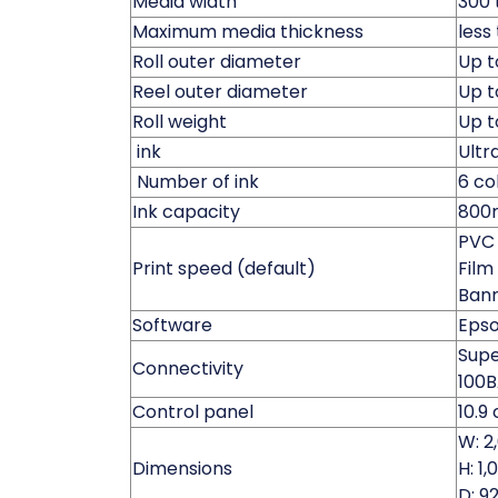
Media width
300 
Maximum media thickness
less
Roll outer diameter
Up 
Reel outer diameter
Up 
Roll weight
Up t
ink
Ultr
Number of ink
6 col
Ink capacity
800m
PVC 
Print speed (default)
Film
Bann
Software
Epso
Supe
Connectivity
100
Control panel
10.9
W: 
Dimensions
H: 1
D: 